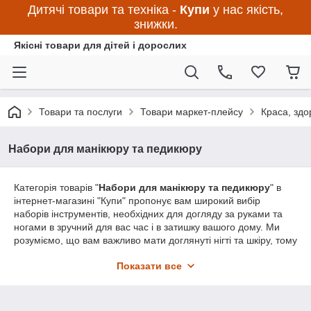
Дитячі товари та техніка -
Купи
у нас якість,
знижки.
Якісні товари для дітей і дорослих
Товари та послуги
Товари маркет-плейсу
Краса, здо
Набори для манікюру та педикюру
Категорія товарів "
Набори для манікюру та педикюру
" в
інтернет-магазині "Купи" пропонує вам широкий вибір
наборів інструментів, необхідних для догляду за руками та
ногами в зручний для вас час і в затишку вашого дому. Ми
розуміємо, що вам важливо мати доглянуті нігті та шкіру, тому
ми пропонуємо тільки високоякісні набори від надійних
Показати все
виробників.
У нашому асортименті ви знайдете різноманітні набори для
манікюру
та педикюру, які містять у собі всі необхідні