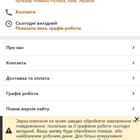
бульвар Ромена Ролана, Київ, Україна
Контакти
Сьогодні вихідний
Показати весь графік роботи
Про нас
Контакти
Доставка та оплата
Графік роботи
Повна версія сайту
Зараз компанія не може швидко обробляти замовлення та
Сайт створено на маркетплейсі
Prom.ua
повідомлення, поскільки за її графіком роботи сьогодні
вихідний. Вашу заявку буде оброблено пізніше, або
найближчим робочим днем. Для більш оперативної
Політика конфіденційності