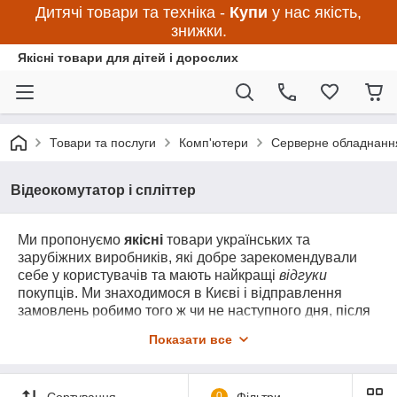
Дитячі товари та техніка -
Купи
у нас якість,
знижки.
Якісні товари для дітей і дорослих
Товари та послуги
Комп'ютери
Серверне обладнанн
Відеокомутатор і спліттер
Ми пропонуємо
якісні
товари українських та
зарубіжних виробників, які добре зарекомендували
себе у користувачів та мають найкращі
відгуки
покупців. Ми знаходимося в Києві і відправлення
замовлень робимо того ж чи не наступного дня, після
замовлення. Товари мають гарантію та сертифікати
Показати все
якості у передбачених Законом випадках, а якщо є
питання – можете задати нам перед оформленням
замовлення або перед його відправкою. Якщо
Сортування
0
Фільтри