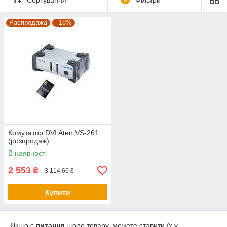
потрібна якість – це до нас.
Распродажа
–18%
Комутатор DVI Aten VS-261
(розпродаж)
В наявності
2 553
₴
3 114,66 ₴
Купити
Якщо є
питання
щодо товару, можете ставити їх у