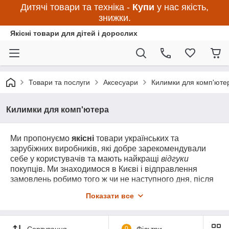
Дитячі товари та техніка -
Купи
у нас якість,
знижки.
Якісні товари для дітей і дорослих
Товари та послуги
Аксесуари
Килимки для комп'юте
Килимки для комп'ютера
Ми пропонуємо
якісні
товари українських та
зарубіжних виробників, які добре зарекомендували
себе у користувачів та мають найкращі
відгуки
покупців. Ми знаходимося в Києві і відправлення
замовлень робимо того ж чи не наступного дня, після
замовлення. Товари мають гарантію та сертифікати
Показати все
якості у передбачених Законом випадках, а якщо є
питання – можете задати нам перед оформленням
замовлення або перед його відправкою. Якщо
Сортування
0
Фільтри