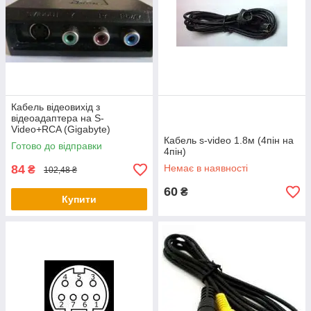
Кабель відеовихід з
відеоадаптера на S-
Video+RCA (Gigabyte)
Кабель s-video 1.8м (4пін на
Готово до відправки
4пін)
84
Немає в наявності
₴
102,48 ₴
60
₴
Купити