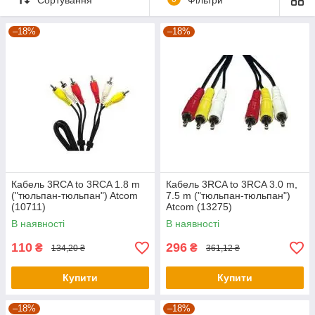
потрібна якість – це до нас.
–18%
–18%
Кабель 3RCA to 3RCA 1.8 m
Кабель 3RCA to 3RCA 3.0 m,
("тюльпан-тюльпан") Atcom
7.5 m ("тюльпан-тюльпан")
(10711)
Atcom (13275)
В наявності
В наявності
110
296
₴
₴
134,20 ₴
361,12 ₴
Купити
Купити
–18%
–18%