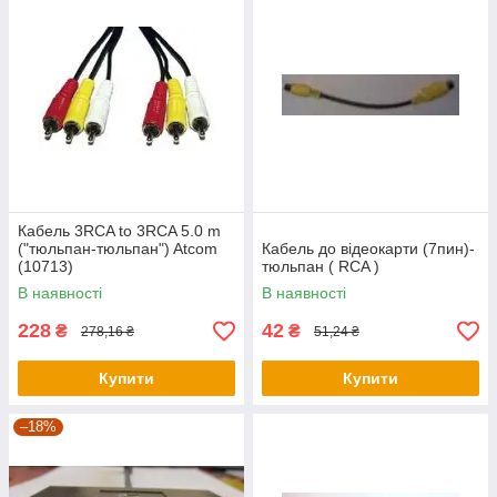
Кабель 3RCA to 3RCA 5.0 m
("тюльпан-тюльпан") Atcom
Кабель до відеокарти (7пин)-
(10713)
тюльпан ( RCA )
В наявності
В наявності
228
42
₴
₴
278,16 ₴
51,24 ₴
Купити
Купити
–18%