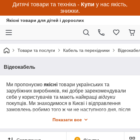
Дитячі товари та техніка -
Купи
у нас якість,
знижки.
Якісні товари для дітей і дорослих
Товари та послуги
Кабель та перехідники
Відеокабе
Відеокабель
Ми пропонуємо
якісні
товари українських та
зарубіжних виробників, які добре зарекомендували
себе у користувачів та мають найкращі
відгуки
покупців. Ми знаходимося в Києві і відправлення
замовлень робимо того ж чи не наступного дня, після
замовлення. Товари мають гарантію та сертифікати
Показати все
якості у передбачених Законом випадках, а якщо є
питання – можете задати нам перед оформленням
замовлення або перед його відправкою. Якщо
Сортування
0
Фільтри