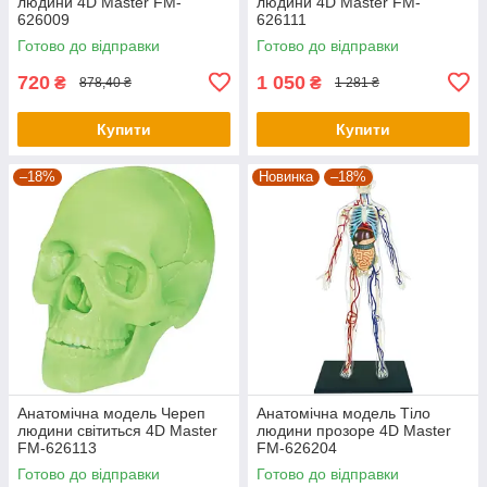
людини 4D Master FM-
людини 4D Master FM-
626009
626111
Готово до відправки
Готово до відправки
720
1 050
₴
₴
878,40 ₴
1 281 ₴
Купити
Купити
–18%
Новинка
–18%
Анатомічна модель Череп
Анатомічна модель Тіло
людини світиться 4D Master
людини прозоре 4D Master
FM-626113
FM-626204
Готово до відправки
Готово до відправки