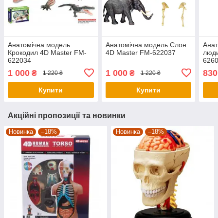
Анатомічна модель
Анатомічна модель Слон
Анат
Крокодил 4D Master FM-
4D Master FM-622037
люди
622034
6260
1 000
1 000
830
₴
₴
1 220 ₴
1 220 ₴
Купити
Купити
Акційні пропозиції та новинки
Новинка
–18%
Новинка
–18%