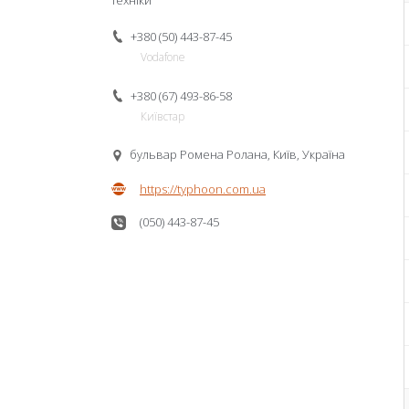
техніки
+380 (50) 443-87-45
Vodafone
+380 (67) 493-86-58
Київстар
бульвар Ромена Ролана, Київ, Україна
https://typhoon.com.ua
(050) 443-87-45