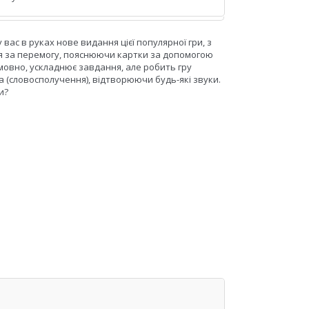
 вас в руках нове видання цієї популярної гри, з
я за перемогу, пояснюючи картки за допомогою
умовно, ускладнює завдання, але робить гру
 (словосполучення), відтворюючи будь-які звуки.
и?