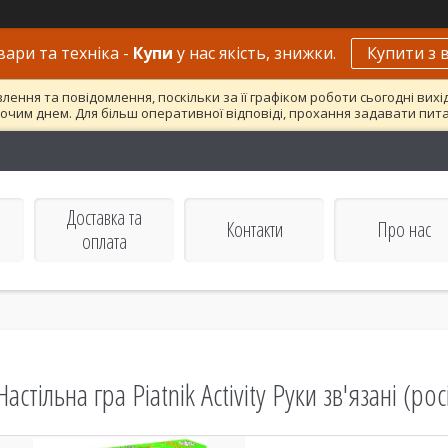
вари та техніка -
Купи
у нас якість, знижки.
Купити з 
ння та повідомлення, поскільки за її графіком роботи сьогодні вих
очим днем. Для більш оперативної відповіді, прохання задавати пит
Доставка та
Контакти
Про нас
оплата
Настільна гра Piatnik Activity Руки зв'язані 