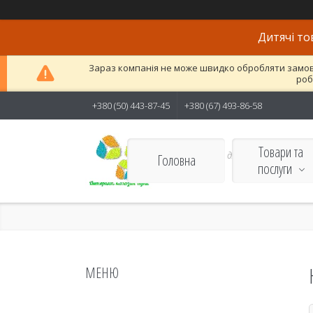
Дитячі то
Зараз компанія не може швидко обробляти замовле
роб
+380 (50) 443-87-45
+380 (67) 493-86-58
Товари та
Якісні товари для дітей і
Головна
послуги
дорослих