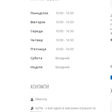
Понеділок
10:00
16:50
Вівторок
10:00
16:50
Середа
10:00
16:50
Четвер
10:00
16:50
Пʼятниця
10:00
16:50
Субота
Вихідний
Неділя
Вихідний
КОНТАКТИ
Микола
КуПи - з вигодою в магазині іграшок та