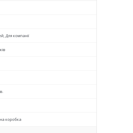
ей, Для компанії
ків
хв.
на коробка