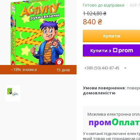
Готово до відправки
Код:
1 024,80 ₴
840 ₴
Купити
Купити з
+380 (50) 443-87-45
–18%
15 днів
повер
домовленістю
У компанії підключені елект
який товар не покидаючи са