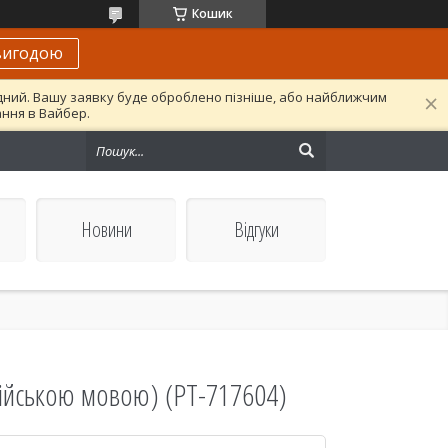
Кошик
вигодою
ідний. Вашу заявку буде оброблено пізніше, або найближчим
ання в Вайбер.
Новини
Відгуки
(російською мовою) (PT-717604)