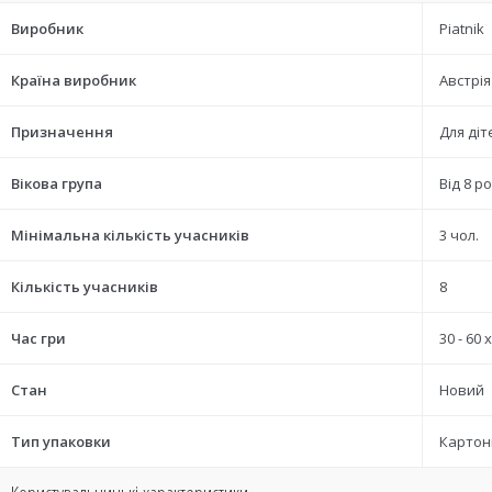
Виробник
Piatnik
Країна виробник
Австрія
Призначення
Для діт
Вікова група
Від 8 ро
Мінімальна кількість учасників
3 чол.
Кількість учасників
8
Час гри
30 - 60 
Стан
Новий
Тип упаковки
Картон