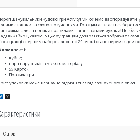
Дорогі шанувальники чудової гри Activity! Ми хочемо вас порадувати: у
новими словами та словосполученнями. Гравцям доведеться боротис
пантоміми, але за новими правилами – зі зв'язаними руками! Це, без
надзвичайно цікавою! У цьому гравцям дозволяється зображати слова
Хто з гравців першим набере заповітні 20 очок і стане переможцем гр
В комплекті:
Кубик;
пара наручників з м'якого матеріалу;
55 Карток;
Правила гри.
Вміст упаковки може незначно відрізнятися від зазначеного в описі.
Характеристики
Основні