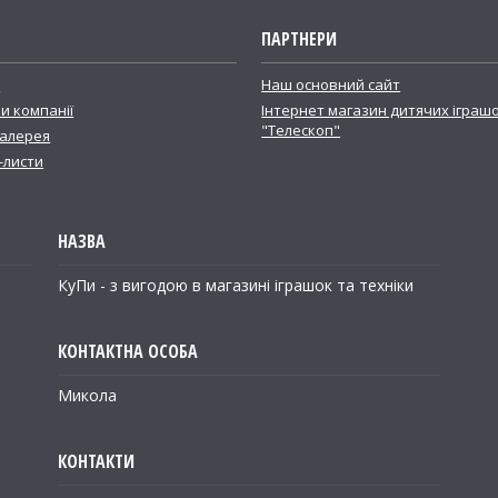
ПАРТНЕРИ
і
Наш основний сайт
и компанії
Інтернет магазин дитячих іграш
"Телескоп"
алерея
-листи
КуПи - з вигодою в магазині іграшок та техніки
Микола