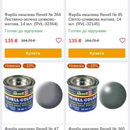
Фарба емалева Revell № 364
Фарба емалева Revell № 45
Листвяно-зелена шовково-
Світло-оливкова матова, 14
матова, 14 мл. (RVL-32364)
мл. (RVL-32145)
Готово до відправки
Готово до відправки
135
135
₴
₴
164,70 ₴
164,70 ₴
Купити
Купити
Новинка
–18%
Новинка
–18%
Фарба емалева Revell № 47
Фарба емалева Revell № 360