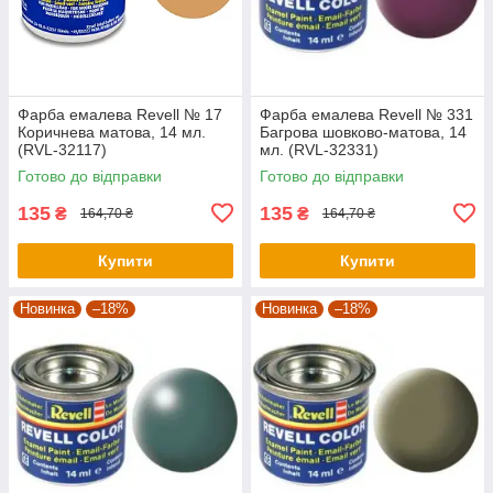
Фарба емалева Revell № 17
Фарба емалева Revell № 331
Коричнева матова, 14 мл.
Багрова шовково-матова, 14
(RVL-32117)
мл. (RVL-32331)
Готово до відправки
Готово до відправки
135
135
₴
₴
164,70 ₴
164,70 ₴
Купити
Купити
Новинка
–18%
Новинка
–18%