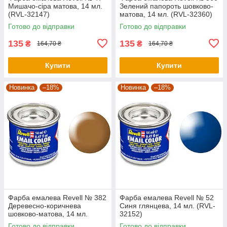
Мишачо-сіра матова, 14 мл.
Зелений папороть шовково-
(RVL-32147)
матова, 14 мл. (RVL-32360)
Готово до відправки
Готово до відправки
135
135
₴
₴
164,70 ₴
164,70 ₴
Купити
Купити
Новинка
–18%
Новинка
–18%
Фарба емалева Revell № 382
Фарба емалева Revell № 52
Деревесно-коричнева
Синя глянцева, 14 мл. (RVL-
шовково-матова, 14 мл.
32152)
(RVL-32382)
Готово до відправки
Готово до відправки