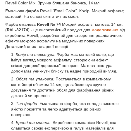
Revell Color Mix. Зручна бляшана баночка, 14 мл.
Емальова
фарба
Revell "Email Color". Колір: Мокрий асфальт,
матовий. На основі синтетичних смол.
Фарба емалева
Revell № 74
Мокрий асфальт матова, 14 мл.
(
RVL-32174
) - це високоякісний продукт для
моделювання
від
виробника Revell, розроблений для створення реалістичного
ефекту мокрого асфальту на модельних поверхнях.
Детальний опис товарної позиції:
Колір та текстура:
Фарба має матовий колір, що
імітує вигляд мокрого асфальту, створюючи ефект
свіжої дощової дорожньої поверхні. Матова текстура
допомагає уникнути блиску та надає природній вигляд.
Обсяг та упаковка:
Постачається в компактному
контейнері об'ємом 14 мл, що забезпечує зручне
дозування та достатній обсяг для фарбування різних
деталей чи проектів.
Тип фарби:
Емальована фарба, яка володіє високою
якістю покриття та легко адаптується до різних
поверхонь.
Бренд та модель:
Вироблено компанією Revell, яка
славиться своєю експертизою в галузі матеріалів для