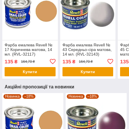
Фарба емалева Revell №
Фарба емалева Revell №
Фарб
17 Коричнева матова, 14
43 Середньо-сіра матова,
45 С
мл. (RVL-32117)
14 мл. (RVL-32143)
мато
3214
135
135
135
₴
₴
164,70 ₴
164,70 ₴
Купити
Купити
Акційні пропозиції та новинки
Новинка
–18%
Новинка
–18%