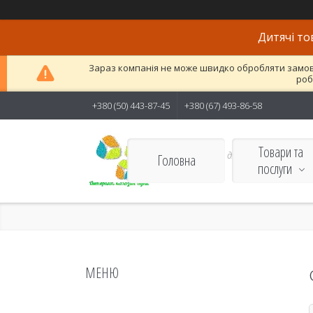
Дитячі то
Зараз компанія не може швидко обробляти замовле
роб
+380 (50) 443-87-45
+380 (67) 493-86-58
Товари та
Якісні товари для дітей і
Головна
послуги
дорослих