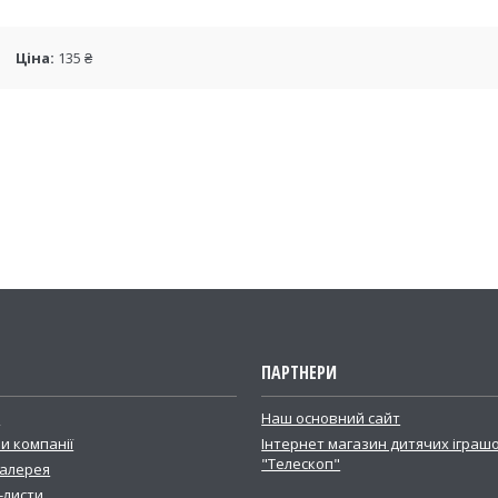
Ціна:
135 ₴
ПАРТНЕРИ
і
Наш основний сайт
и компанії
Інтернет магазин дитячих іграш
"Телескоп"
алерея
-листи