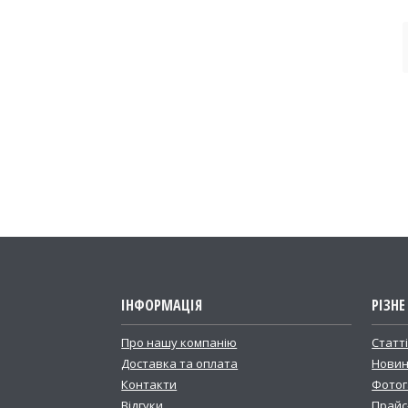
ІНФОРМАЦІЯ
РІЗНЕ
Про нашу компанію
Статт
Доставка та оплата
Новин
Контакти
Фотог
Відгуки
Прайс