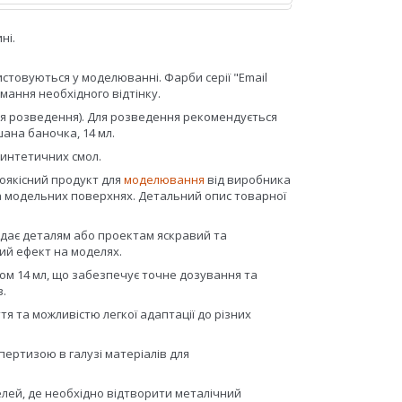
ні.
стовуються у моделюванні. Фарби серії "Email
имання необхідного відтінку.
ля розведення). Для розведення рекомендується
ана баночка, 14 мл.
і синтетичних смол.
окоякісний продукт для
моделювання
від виробника
 на модельних поверхнях. Детальний опис товарної
адає деталям або проектам яскравий та
ий ефект на моделях.
ом 14 мл, що забезпечує точне дозування та
в.
я та можливістю легкої адаптації до різних
ертизою в галузі матеріалів для
ей, де необхідно відтворити металічний