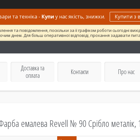
вари та техніка -
Купи
у нас якість, знижки.
Купити з 
ння та повідомлення, поскільки за її графіком роботи сьогодні вих
очим днем. Для більш оперативної відповіді, прохання задавати пит
Доставка та
Контакти
Про нас
оплата
Фарба емалева Revell № 90 Срібло металік, 