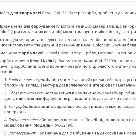
Набір
для творчості
Revell RVL-32190 серії Фарби, зроблено у Німеччи
Призначена для фарбування пластиків та інших матеріалів, що викори
Color" (крім сигнальних кольорів) можна змішувати між собою для отр
Готові для використання для нанесення пензлем або аерографом (піс
використовувати спеціальний розчинник Revell Color Mix. Зручна бляш
Емальова
фарба Revell
"Email Color". Колір: Срібло, металік. На основ
Фарба емалева
Revell № 90
Срібло металік, 14 мл. (RVL-32190) - це вис
Revell, розроблений для створення металічного сріблястого відтінку
озиції:
Колір та текстура:
Фарба має металічний сріблястий колір, що н
блискучий вигляд. Текстура дозволяє легко відтворювати металічн
Обсяг та упаковка:
Постачається в компактному контейнері об'єм
достатній обсяг для фарбування різноманітних деталей чи проекті
Тип фарби:
Емальована фарба, яка володіє високою якістю покритт
поверхонь.
Бренд та модель:
Вироблено компанією Revell, відомою своєю експ
моделювання.
Модель
- RVL-32190.
Застосування:
Призначена для фарбування та декорування модел