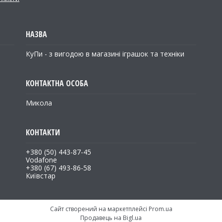
КуПи - з вигодою в магазині іграшок та техніки
Микола
+380 (50) 443-87-45
Vodafone
+380 (67) 493-86-58
Київстар
Сайт створений на маркетплейсі
Prom.ua
Продавець на Bigl.ua