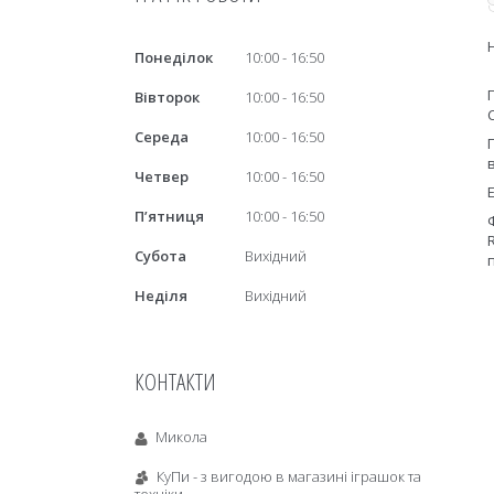
Понеділок
10:00
16:50
Вівторок
10:00
16:50
Середа
10:00
16:50
Четвер
10:00
16:50
Пʼятниця
10:00
16:50
Субота
Вихідний
п
Неділя
Вихідний
КОНТАКТИ
Микола
КуПи - з вигодою в магазині іграшок та