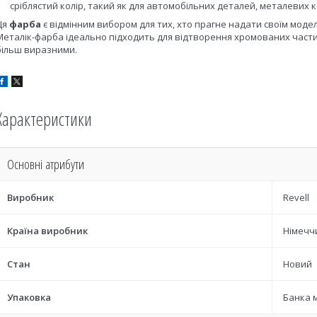
сріблястий колір, такий як для автомобільних деталей, металевих 
Ця
фарба
є відмінним вибором для тих, хто прагне надати своїм модел
Металік-фарба ідеально підходить для відтворення хромованих частин
більш виразними.
Характеристики
Основні атрибути
Виробник
Revell
Країна виробник
Німечч
Стан
Новий
Упаковка
Банка 