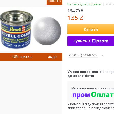
Новинка
Готово до відправки
Код:
164,70 ₴
135 ₴
Купити
Купити з
+380 (50) 443-87-45
–18%
44 дні
повер
домовленістю
У компанії підключені елект
який товар не покидаючи са