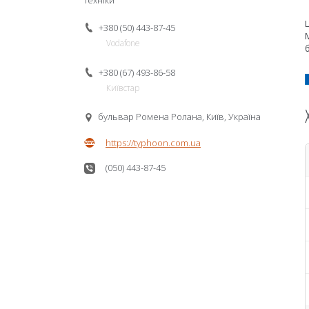
техніки
+380 (50) 443-87-45
Vodafone
+380 (67) 493-86-58
Київстар
бульвар Ромена Ролана, Київ, Україна
https://typhoon.com.ua
(050) 443-87-45