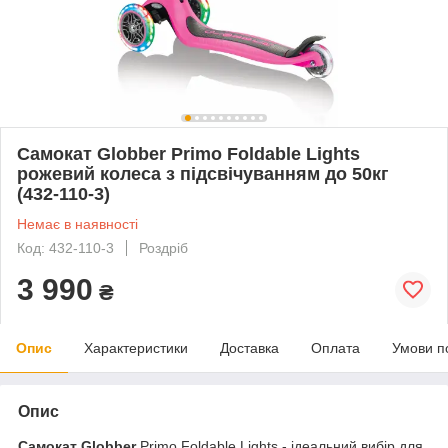
Самокат Globber Primo Foldable Lights
рожевий колеса з підсвічуванням до 50кг
(432-110-3)
Немає в наявності
Код: 432-110-3
Роздріб
3 990
₴
Опис
Характеристики
Доставка
Оплата
Умови п
Опис
Самокат Globber
Primo Foldable Lights - ідеальний вибір для