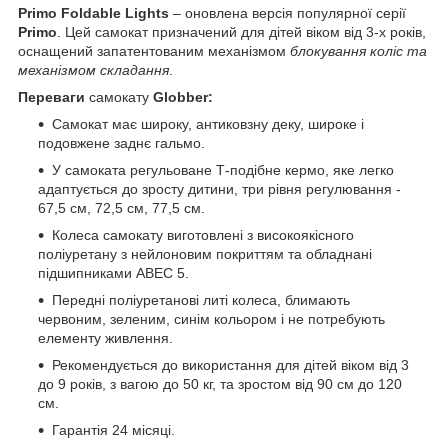
Primo Foldable Lights
– оновлена версія популярної серії
Primo
. Цей самокат призначений для дітей віком від 3-х років,
оснащений запатентованим механізмом
блокування коліс та
механізмом складання
.
Переваги
самокату
Globber
:
Самокат має широку, антиковзну деку, широке і
подовжене заднє гальмо.
У самоката регульоване Т-подібне кермо, яке легко
адаптується до зросту дитини, три рівня регулювання -
67,5 см, 72,5 см, 77,5 см.
Колеса самокату виготовлені з високоякісного
поліуретану з нейлоновим покриттям та обладнані
підшипниками ABEC 5.
Передні поліуретанові литі колеса, блимають
червоним, зеленим, синім кольором і не потребують
елементу живлення.
Рекомендується до використання для дітей віком від 3
до 9 років, з вагою до 50 кг, та зростом від 90 см до 120
см.
Гарантія 24 місяці.