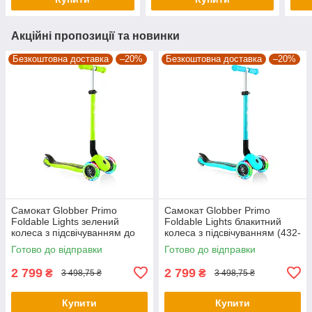
Акційні пропозиції та новинки
Безкоштовна доставка
–20%
Безкоштовна доставка
–20%
Самокат Globber Primo
Самокат Globber Primo
Foldable Lights зелений
Foldable Lights блакитний
колеса з підсвічуванням до
колеса з підсвічуванням (432-
50кг (432-106-3)
101-3)
Готово до відправки
Готово до відправки
2 799
2 799
₴
₴
3 498,75 ₴
3 498,75 ₴
Купити
Купити