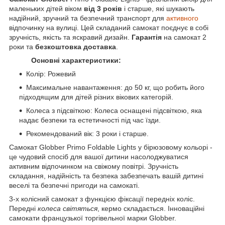
маленьких дітей віком
від 3 років
і старше, які шукають
надійний, зручний та безпечний транспорт для
активного
відпочинку на вулиці. Цей складаний самокат поєднує в собі
зручність, якість та яскравий дизайн.
Гарантія
на самокат 2
роки та
безкоштовка доставка
.
Основні характеристики:
Колір: Рожевий
Максимальне навантаження: до 50 кг, що робить його
підходящим для дітей різних вікових категорій.
Колеса з підсвіткою: Колеса оснащені підсвіткою, яка
надає безпеки та естетичності під час їзди.
Рекомендований вік: 3 роки і старше.
Самокат Globber Primo Foldable Lights у бірюзовому кольорі -
це чудовий спосіб для вашої дитини насолоджуватися
активним відпочинком на свіжому повітрі. Зручність
складання, надійність та безпека забезпечать вашій дитині
веселі та безпечні пригоди на самокаті.
3-х колісний самокат з функцією фіксації передніх коліс.
Передні
колеса світяться
, кермо складається. Інноваційні
самокати французької торгівельної марки Globber.