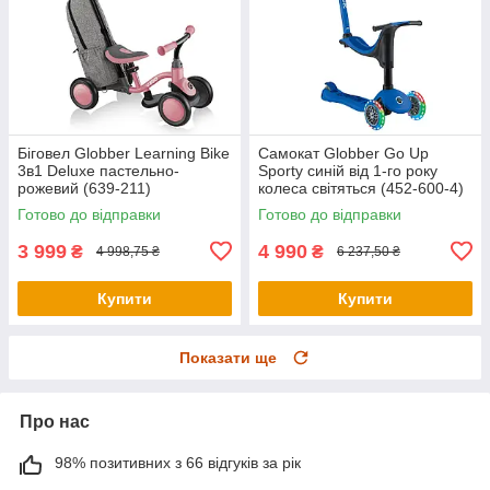
Біговел Globber Learning Bike
Самокат Globber Go Up
3в1 Deluxe пастельно-
Sporty синій від 1-го року
рожевий (639-211)
колеса світяться (452-600-4)
Готово до відправки
Готово до відправки
3 999
4 990
₴
₴
4 998,75 ₴
6 237,50 ₴
Купити
Купити
Показати ще
Про нас
98% позитивних з 66 відгуків за рік