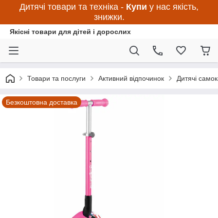
Дитячі товари та техніка -
Купи
у нас якість,
знижки.
Якісні товари для дітей і дорослих
Товари та послуги
Активний відпочинок
Дитячі самок
Безкоштовна доставка