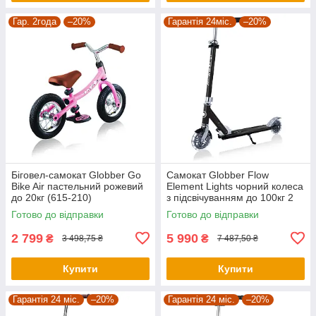
Гар. 2года
–20%
Гарантія 24міс.
–20%
Біговел-самокат Globber Go
Самокат Globber Flow
Bike Air пастельний рожевий
Element Lights чорний колеса
до 20кг (615-210)
з підсвічуванням до 100кг 2
колеса (721-120)
Готово до відправки
Готово до відправки
2 799
5 990
₴
₴
3 498,75 ₴
7 487,50 ₴
Купити
Купити
Гарантія 24 міс.
–20%
Гарантія 24 міс.
–20%