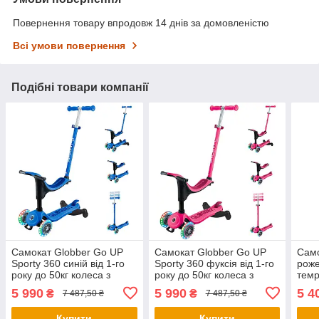
Повернення товару впродовж 14 днів за домовленістю
Всі умови повернення
Подібні товари компанії
Самокат Globber Go UP
Самокат Globber Go UP
Само
Sporty 360 синій від 1-го
Sporty 360 фуксія від 1-го
роже
року до 50кг колеса з
року до 50кг колеса з
темр
підсвіткою (456-600)
підсвіткою (456-610)
підс
5 990
5 990
5 4
₴
₴
7 487,50 ₴
7 487,50 ₴
50кг
Купити
Купити