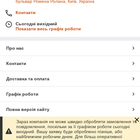
бульвар Ромена Ролана, Київ, Україна
Контакти
Сьогодні вихідний
Показати весь графік роботи
Про нас
Контакти
Доставка та оплата
Графік роботи
Повна версія сайту
Зараз компанія не може швидко обробляти замовлення та
Сайт створено на маркетплейсі
Prom.ua
повідомлення, поскільки за її графіком роботи сьогодні
вихідний. Вашу заявку буде оброблено пізніше, або
найближчим робочим днем. Для більш оперативної
Політика конфіденційності