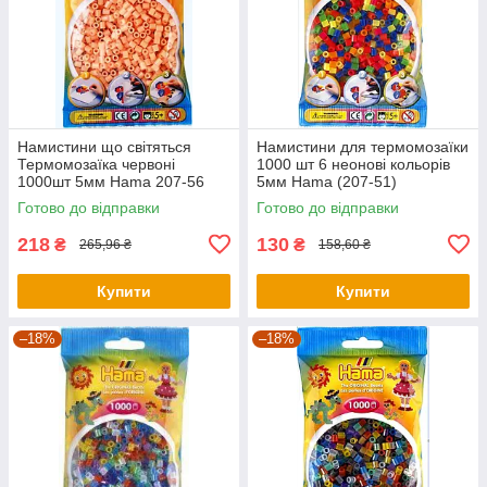
Намистини що світяться
Намистини для термомозаїки
Термомозаїка червоні
1000 шт 6 неонові кольорів
1000шт 5мм Hama 207-56
5мм Hama (207-51)
Готово до відправки
Готово до відправки
218
130
₴
₴
265,96 ₴
158,60 ₴
Купити
Купити
–18%
–18%