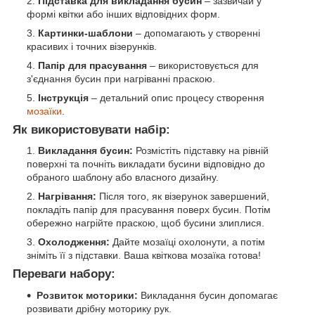
Підставка для викладання бусин
– зазвичай у
формі квітки або інших відповідних форм.
Картинки-шаблони
– допомагають у створенні
красивих і точних візерунків.
Папір для прасування
– використовується для
з'єднання бусин при нагріванні праскою.
Інструкція
– детальний опис процесу створення
мозаїки
.
Як використовувати набір:
Викладання бусин:
Розмістіть підставку на рівній
поверхні та почніть викладати бусини відповідно до
обраного шаблону або власного дизайну.
Нагрівання:
Після того, як візерунок завершений,
покладіть папір для прасування поверх бусин. Потім
обережно нагрійте праскою, щоб бусини злиплися.
Охолодження:
Дайте мозаїці охолонути, а потім
зніміть її з підставки. Ваша квіткова мозаїка готова!
Переваги набору:
Розвиток моторики:
Викладання бусин допомагає
розвивати дрібну моторику рук.