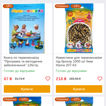
–18%
Новинка
–18%
Книга по термомозаїці
Намистини для термомозаїки
"Програма та методичне
під бронзу 1000 шт 5мм
забезпечення".126стр.
Hama 207-63
Готово до відправки
Готово до відправки
67
218
₴
₴
81,74 ₴
265,96 ₴
Купити
Купити
Новинка
–18%
Новинка
–18%