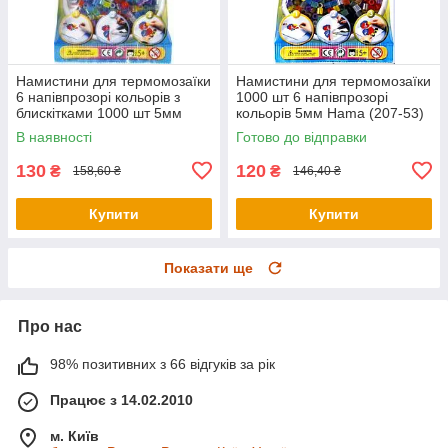
Намистини для термомозаїки
Намистини для термомозаїки
6 напівпрозорі кольорів з
1000 шт 6 напівпрозорі
блискітками 1000 шт 5мм
кольорів 5мм Hama (207-53)
Hama 207-54
В наявності
Готово до відправки
130
120
₴
₴
158,60 ₴
146,40 ₴
Купити
Купити
Показати ще
Про нас
98% позитивних з 66 відгуків за рік
Працює з 14.02.2010
м. Київ