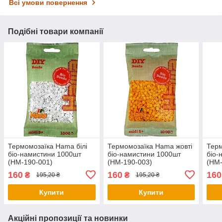
Всі умови повернення
Подібні товари компанії
Термомозаїка Hama білі
Термомозаїка Hama жовті
Терм
біо-намистини 1000шт
біо-намистини 1000шт
біо-
(HM-190-001)
(HM-190-003)
(HM-
160
160
160
₴
₴
195,20 ₴
195,20 ₴
Купити
Купити
Акційні пропозиції та новинки