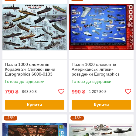
Пазли 1000 елементів
Пазли 1000 елементів
Кораблі 2-ї Світової війни
Американські літаки-
Eurographics 6000-0133
розвідники Eurographics
6000-0248
Готово до відправки
Готово до відправки
790
990
₴
₴
963,80 ₴
1 207,80 ₴
Купити
Купити
–18%
–18%