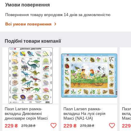
Умови повернення
Повернення товару впродовж 14 днів за домовленістю
Всі умови повернення
Подібні товари компанії
Пазл Larsen рамка-
Пазл Larsen рамка-
Пазл
вкладиш Дивовижні
вкладиш На лузі серія
вкла
динозаври серія Максі
Максі (NA1-UA)
Макс
(HL9-UA)
229
229
229
₴
₴
279,38 ₴
279,38 ₴