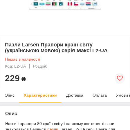
Пазли Larsen Прапори країн світу
(українською мовою) серія Максі L2-UA
Немає в наявності
Код: L2-UA
Роздріб
229
₴
Опис
Характеристики
Доставка
Оплата
Умови 
Опис
Назви і прапори 80 країн світу і на якому континенті вони
знаходяться.Барвисті
пазли
Larsen L2-UA серії Наука для