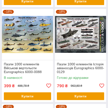
Купити
Купити
–18%
–18%
Пазли 1000 елементів
Пазли 1000 елементів Історія
Військові вертольоти
авіаносців Eurographics 6000-
Eurographics 6000-0088
0129
В наявності
Готово до відправки
399
790
₴
₴
486,78 ₴
963,80 ₴
Купити
Купити
–18%
–18%