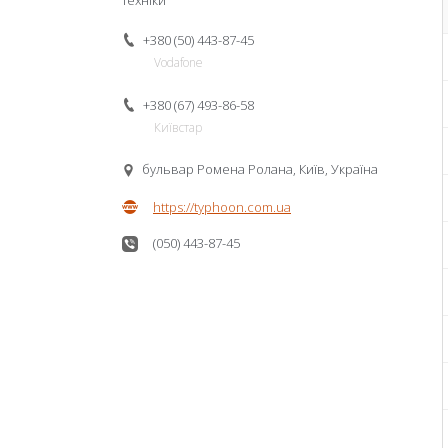
техніки
+380 (50) 443-87-45
Vodafone
+380 (67) 493-86-58
Київстар
бульвар Ромена Ролана, Київ, Україна
https://typhoon.com.ua
(050) 443-87-45