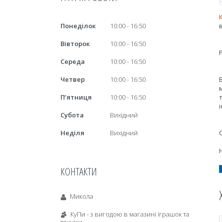
Понеділок
10:00
16:50
Вівторок
10:00
16:50
Середа
10:00
16:50
Четвер
10:00
16:50
Пʼятниця
10:00
16:50
Субота
Вихідний
Неділя
Вихідний
КОНТАКТИ
Микола
КуПи - з вигодою в магазині іграшок та