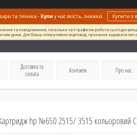
вари та техніка -
Купи
у нас якість, знижки.
Купити з 
ння та повідомлення, поскільки за її графіком роботи сьогодні вих
очим днем. Для більш оперативної відповіді, прохання задавати пит
Доставка та
Контакти
Про нас
оплата
Картридж hp №650 2515/ 3515 кольоровий 