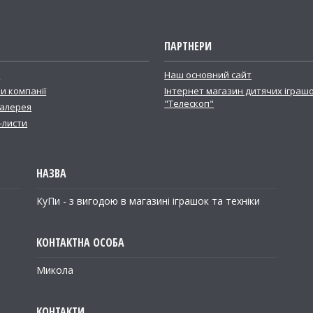
ПАРТНЕРИ
і
Наш основний сайт
и компанії
Інтернет магазин дитячих іграш
"Телескоп"
алерея
-листи
КуПи - з вигодою в магазині іграшок та техніки
Микола