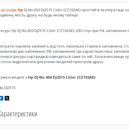
Картридж
Hp
DJ No.650 DJ2515 Color (CZ102AE) простий в експлуатації,
відмінну якість друку на будь-якому папері.
Ресурс Hp DJ No.650 DJ2515 Color (CZ102AE): 200 стор при 5% заповненні 
Витрата чорнила залежить від того, наскільки сторінка заповнена. Ст
малюнків) дає наближено 5% заповнення. Це характеристика заповне
тонера (ресурс картриджа) наводяться саме по ній. Зазначені вище ор
істотно відрізнятися для різних моделей пристроїв друку.
Сумісні моделі з
Hp DJ No.650 DJ2515 Color (CZ102AE)
:
Hp DJ2515
Характеристики