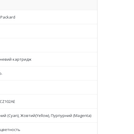
 Packard
невий картридж
р.
 CZ102AE
ий (Cyan), Жовтий(Yellow), Пурпурний (Magenta)
цветность