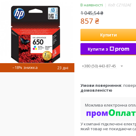
В наявності
Код:
CZ102AE
1 045,54 ₴
857 ₴
Купити
Купити з
+380 (50) 443-87-45
–18%
23 дні
повер
домовленістю
У компанії підключені елект
який товар не покидаючи са