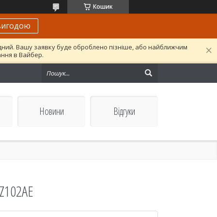
Кошик
вигодою
ідний. Вашу заявку буде оброблено пізніше, або найближчим
ання в Вайбер.
Новини
Відгуки
CZ102AE