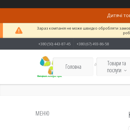
Дитячі то
Зараз компанія не може швидко обробляти замовле
роб
+380 (50) 443-87-45
+380 (67) 493-86-58
Товари та
Якісні товари для дітей і
Головна
послуги
дорослих