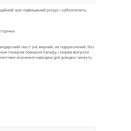
 надійний, має підвищений ресурс і забезпечить
сторінки
андартний текст (не жирний, не підкреслений, без
ння тонером поверхні паперу, і норми витрати
ієнтовні значення наведені для довідки і можуть