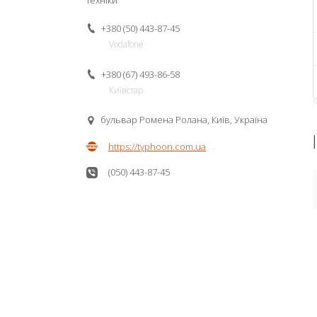
техніки
+380 (50) 443-87-45
Vodafone
+380 (67) 493-86-58
Київстар
бульвар Ромена Ролана, Київ, Україна
https://typhoon.com.ua
(050) 443-87-45