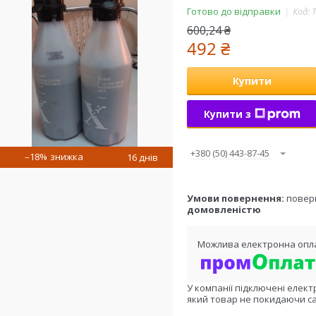
Готово до відправки
Код:
600,24 ₴
492 ₴
Купити
Купити з
+380 (50) 443-87-45
–18%
16 днів
повер
домовленістю
У компанії підключені елект
який товар не покидаючи са