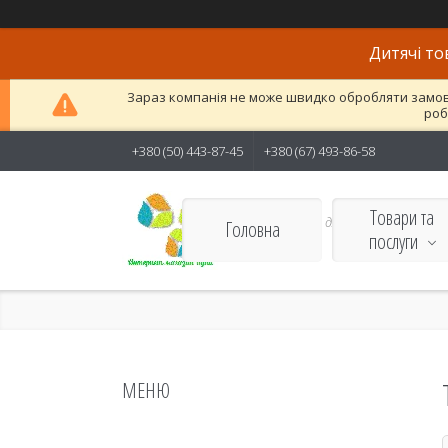
Дитячі то
Зараз компанія не може швидко обробляти замовле
роб
+380 (50) 443-87-45
+380 (67) 493-86-58
Товари та
Якісні товари для дітей і
Головна
послуги
дорослих