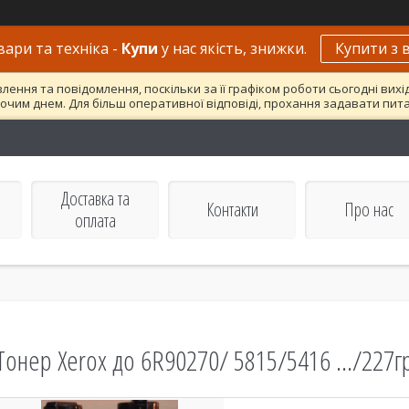
вари та техніка -
Купи
у нас якість, знижки.
Купити з 
ння та повідомлення, поскільки за її графіком роботи сьогодні вих
очим днем. Для більш оперативної відповіді, прохання задавати пит
Доставка та
Контакти
Про нас
оплата
Тонер Xerox до 6R90270/ 5815/5416 .../227гр