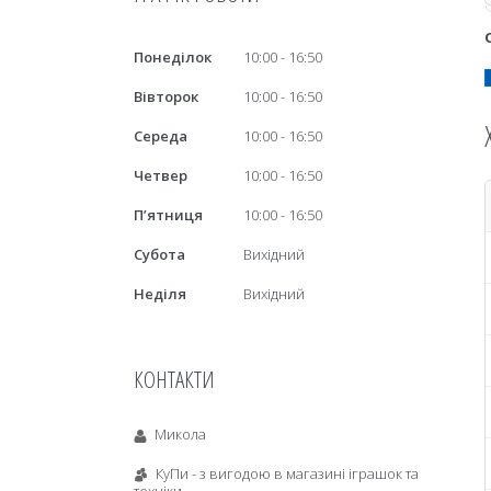
Понеділок
10:00
16:50
Вівторок
10:00
16:50
Середа
10:00
16:50
Четвер
10:00
16:50
Пʼятниця
10:00
16:50
Субота
Вихідний
Неділя
Вихідний
КОНТАКТИ
Микола
КуПи - з вигодою в магазині іграшок та