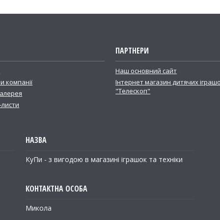
ПАРТНЕРИ
і
Наш основний сайт
и компанії
Інтернет магазин дитячих іграш
"Телескоп"
алерея
-листи
КуПи - з вигодою в магазині іграшок та техніки
Микола