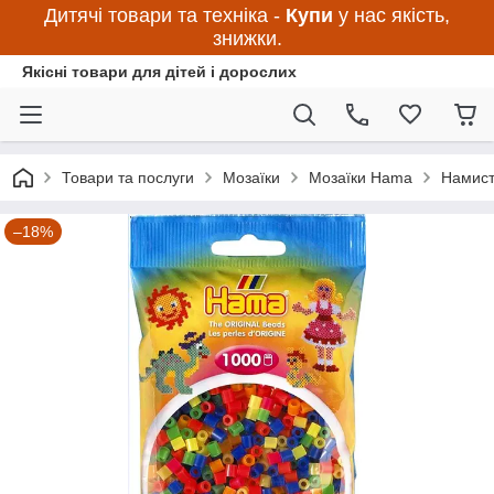
Дитячі товари та техніка -
Купи
у нас якість,
знижки.
Якісні товари для дітей і дорослих
Товари та послуги
Мозаїки
Мозаїки Hama
Намист
–18%