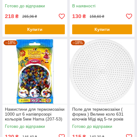
Hama 207-54
Готово до відправки
В наявності
218
130
₴
₴
265,96 ₴
158,60 ₴
Купити
Купити
–18%
–18%
Намистини для термомозаїки
Поле для термомозаїки (
1000 шт 6 напівпрозорі
форма ) Велике коло 631
кольорів 5мм Hama (207-53)
кілочків Міді від 5-ти років
Hama 221
Готово до відправки
Готово до відправки
120
115
₴
₴
146,40 ₴
140,30 ₴