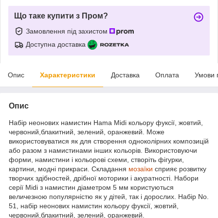
Що таке купити з Пром?
Замовлення під захистом
Доступна доставка
Опис
Характеристики
Доставка
Оплата
Умови 
Опис
Набір неонових намистин Hama Midi кольору фуксії, жовтий,
червоний,блакитний, зелений, оранжевий. Може
використовуватися як для створення одноколірних композицій
або разом з намистинами інших кольорів. Використовуючи
форми, намистини і кольорові схеми, створіть фігурки,
картини, модні прикраси. Складання
мозаїки
сприяє розвитку
творчих здібностей, дрібної моторики і акуратності. Набори
серії Midi з намистин діаметром 5 мм користуються
величезною популярністю як у дітей, так і дорослих. Набір No.
51, набір неонових намистин кольору фуксії, жовтий,
червоний,блакитний, зелений, оранжевий.