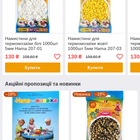
Намистини для
Намистини для
Нам
термомозаїки білі 1000шт
термомозаїки жовті
терм
5мм Hama 207-01
1000шт 5мм Hama 207-03
100
130
130
130
₴
₴
158,60 ₴
158,60 ₴
Купити
Купити
Акційні пропозиції та новинки
–18%
Новинка
–18%