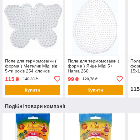
Поле для термомозаїки (
Поле для термомозаїки (
Поле
форма ) Метелик Міді від
форма ) Яйце Міді 5+
форм
5-ти років 254 кілочків
Hama 260
15х1
Hama 298
Ham
115
99
₴
₴
140,30 ₴
120,78 ₴
115
Купити
Купити
Подібні товари компанії