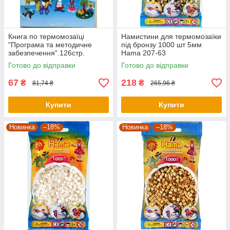
Книга по термомозаїці
Намистини для термомозаїки
"Програма та методичне
під бронзу 1000 шт 5мм
забезпечення".126стр.
Hama 207-63
Готово до відправки
Готово до відправки
67
218
₴
₴
81,74 ₴
265,96 ₴
Купити
Купити
Новинка
–18%
Новинка
–18%