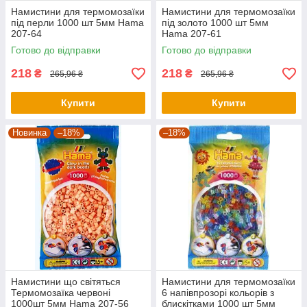
Намистини для термомозаїки
Намистини для термомозаїки
під перли 1000 шт 5мм Hama
під золото 1000 шт 5мм
207-64
Hama 207-61
Готово до відправки
Готово до відправки
218
218
₴
₴
265,96 ₴
265,96 ₴
Купити
Купити
Новинка
–18%
–18%
Намистини що світяться
Намистини для термомозаїки
Термомозаїка червоні
6 напівпрозорі кольорів з
1000шт 5мм Hama 207-56
блискітками 1000 шт 5мм