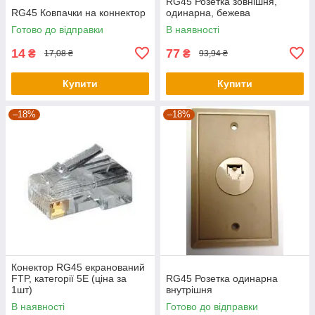
RG45 Розетка зовнішня,
RG45 Ковпачки на коннектор
одинарна, бежева
Готово до відправки
В наявності
14
77
₴
₴
17,08 ₴
93,94 ₴
Купити
Купити
–18%
–18%
Конектор RG45 екранований
FTP, категорії 5Е (ціна за
RG45 Розетка одинарна
1шт)
внутрішня
В наявності
Готово до відправки