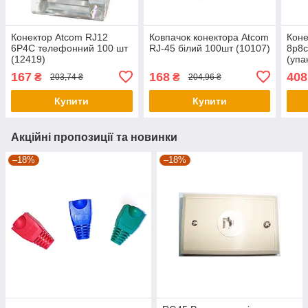
Конектор Atcom RJ12
Ковпачок конектора Atcom
Коне
6P4C телефонний 100 шт
RJ-45 білий 100шт (10107)
8p8c
(12419)
(упа
167
168
408
₴
₴
203,74 ₴
204,96 ₴
Купити
Купити
Акційні пропозиції та новинки
–18%
–18%