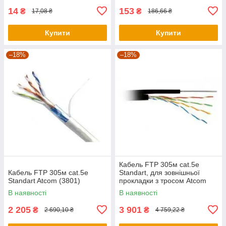
14
153
₴
₴
17,08 ₴
186,66 ₴
Купити
Купити
–18%
–18%
Кабель FTP 305м cat.5e
Кабель FTP 305м cat.5e
Standart, для зовнішньої
Standart Atcom (3801)
прокладки з тросом Atcom
(13760)
В наявності
В наявності
2 205
3 901
₴
₴
2 690,10 ₴
4 759,22 ₴