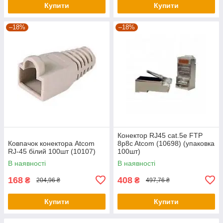
Купити
Купити
–18%
–18%
Конектор RJ45 cat.5e FTP
Ковпачок конектора Atcom
8p8c Atcom (10698) (упаковка
RJ-45 білий 100шт (10107)
100шт)
В наявності
В наявності
168
408
₴
₴
204,96 ₴
497,76 ₴
Купити
Купити